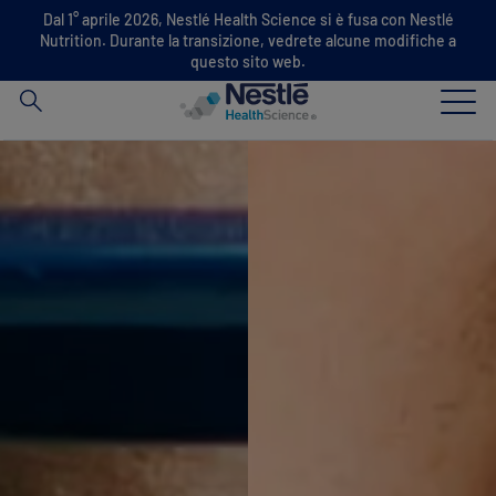
Hai
Dal 1° aprile 2026, Nestlé Health Science si è fusa con Nestlé
Nutrition. Durante la transizione, vedrete alcune modifiche a
cercato
questo sito web.
Skip to main content
La nostra esperienza
I Nostri Brand
Chi siamo
Il nostro team
Partnership e investimenti chiave
News