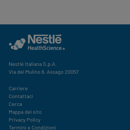
CHE FA PER TE
Nestlé Italiana S.p.A.
Via del Mulino 6, Assago 20057
Legal
Carriere
Contattaci
Terms
Cerca
&
Mappa del sito
Condition
Privacy Policy
footer
Termini e Condizioni