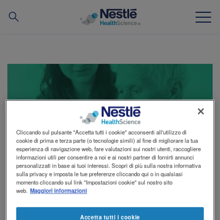
Hai
cercato
Skip
to
main
La nostra esperienza
content
I Nostri Brand
Chi siamo
Se lo specialista disfagia di 2° livello significa che
Cliccando sul pulsante "Accetta tutti i cookie" acconsenti all'utilizzo di
la tua capacità di masticazione è ridotta e la
cookie di prima e terza parte (o tecnologie simili) al fine di migliorare la tua
Il nostro team
esperienza di navigazione web, fare valutazioni sui nostri utenti, raccogliere
informazioni utili per consentire a noi e ai nostri partner di fornirti annunci
deglutizione fortemente compromessa
personalizzati in base ai tuoi interessi. Scopri di più sulla nostra informativa
Partnership e investimenti chiave
sulla privacy e imposta le tue preferenze cliccando qui o in qualsiasi
Se lo specialista
disfagia di 2° livello
significa che la tua
momento cliccando sul link "Impostazioni cookie" sul nostro sito
News
web.
Maggiori informazioni
capacità di masticazione è ridotta e la
deglutizione
fortemente compromessa
, perciò devi assumere
Accetta tutti i cookie
alimenti di
consistenza cremosa
, evitando cibi a pezzi e