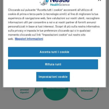
concomitanti: insufficiente apporto di calorie
ISCRIVITI
ACQUISTA ORA
Contact
(per ridotta quantità di cibo nella dieta);
Cliccando sul pulsante "Accetta tutti i cookie" acconsenti all'utilizzo di
Nutritional Academy
revamp
apporto non bilanciato dei principi nutritivi
cookie di prima e terza parte (o tecnologie simili) al fine di migliorare la tua
Social
Contattaci
esperienza di navigazione web, fare valutazioni sui nostri utenti, raccogliere
(tipologia di alimenti assunti non adeguato);
revamp
informazioni utili per consentire a noi e ai nostri partner di fornirti annunci
cambia tema
processi digestivi che non funzionano
v2
personalizzati in base ai tuoi interessi. Scopri di più sulla nostra informativa
correttamente (alterati processi di
sulla privacy e imposta le tue preferenze cliccando qui o in qualsiasi
momento cliccando sul link "Impostazioni cookie" sul nostro sito
assorbimento dei vari nutrienti).
web.
Maggiori informazioni
Accetta tutti i cookie
Rifiuta tutti
Impostazioni cookie