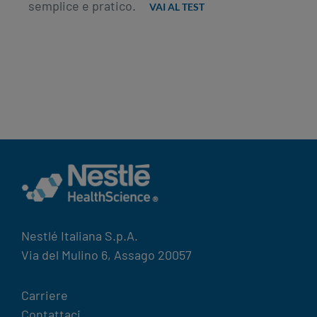
semplice e pratico.
VAI AL TEST
LE PRINCIPALI CAUSE DI
MALNUTRIZIONE
Nestlé Italiana S.p.A.
Via del Mulino 6, Assago 20057
Legal
Carriere
Contattaci