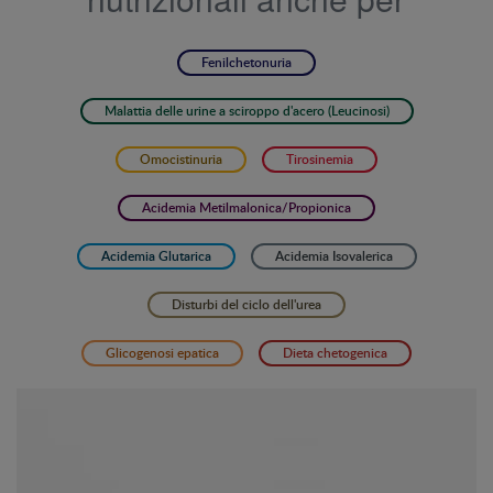
Fenilchetonuria
Malattia delle urine a sciroppo d'acero (Leucinosi)
Omocistinuria
Tirosinemia
Acidemia Metilmalonica/Propionica
Acidemia Glutarica
Acidemia Isovalerica
Disturbi del ciclo dell'urea
Glicogenosi epatica
Dieta chetogenica