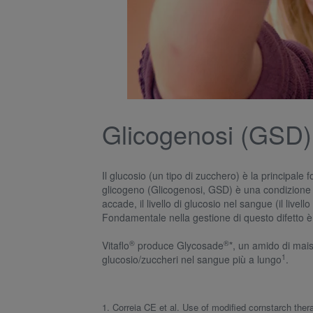
Glicogenosi (GSD)
Il glucosio (un tipo di zucchero) è la principal
glicogeno (Glicogenosi, GSD) è una condizione in
accade, il livello di glucosio nel sangue (il liv
Fondamentale nella gestione di questo difetto è e
®
®
Vitaflo
produce Glycosade
*, un amido di mais
1
glucosio/zuccheri nel sangue più a lungo
.
1. Correia CE et al. Use of modified cornstarch ther