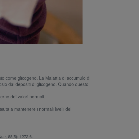
cosio come glicogeno. La Malattia di accumulo di
ucosio dai depositi di glicogeno. Quando questo
terno dei valori normali.
uta a mantenere i normali livelli del
utr, 88(5): 1272-6.