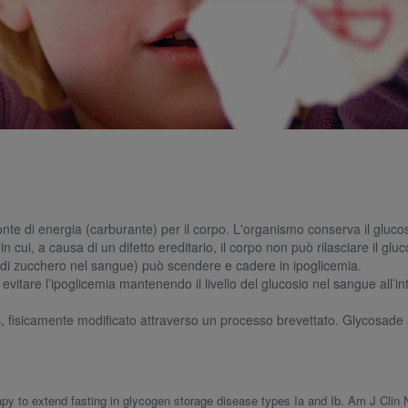
e fonte di energia (carburante) per il corpo. L'organismo conserva il glu
 cui, a causa di un difetto ereditario, il corpo non può rilasciare il gl
ello di zucchero nel sangue) può scendere e cadere in ipoglicemia.
vitare l’ipoglicemia mantenendo il livello del glucosio nel sangue all’in
, fisicamente modificato attraverso un processo brevettato. Glycosade ai
apy to extend fasting in glycogen storage disease types Ia and Ib. Am J Clin N