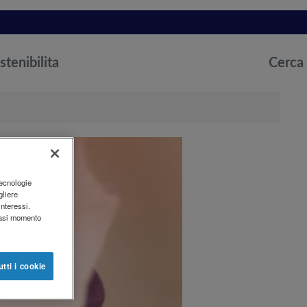
stenibilita
Cerca
tecnologie
gliere
interessi.
siasi momento
utti i cookie