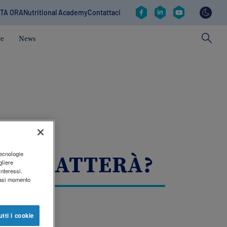
Social
TA ORA
Nutritional Academy
Contattaci
revamp
v2
ve
News
tecnologie
 SI TRATTERÀ?
gliere
interessi.
siasi momento
utti i cookie