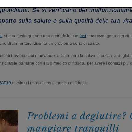
 quotidiana. Se si verificano dei malfunzioname
tto sulla salute e sulla qualità della tua vita
a
, si manifesta quando una o più delle sue
fasi
non avvengono correttam
ano di alimentarsi diventa un problema serio di salute.
 vanno di traverso cibi o bevande, a trattenere la saliva in bocca, a deglu
sigliabile parlarne con il tuo medico di fiducia, per avere i consigli più 
t EAT10
e valuta i risultati con il medico di fiducia.
Problemi a deglutire? Co
mangiare tranquilli