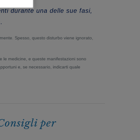
nti durante una delle sue fasi,
.
ente. Spesso, questo disturbo viene ignorato,
tire le medicine, e queste manifestazioni sono
opportuni e, se necessario, indicarti quale
nsigli per