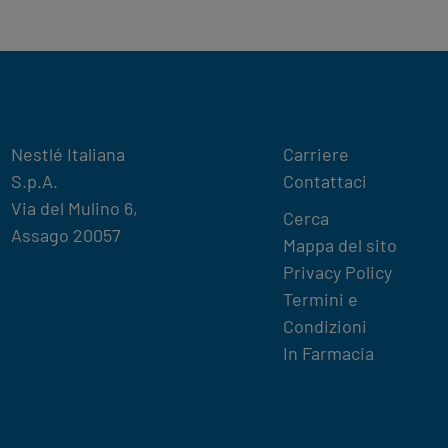
Legal
Nestlé Italiana
Carriere
S.p.A.
Contattaci
Via del Mulino 6,
Terms
Cerca
Assago 20057
&
Mappa del sito
Condition
Privacy Policy
footer
Termini e
Condizioni
In Farmacia