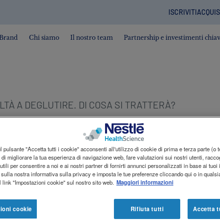
ISCRIVITI
ACQUIS
Contact
revamp
 Brand
Chi siamo
Il nostro team
Partnership e investimenti chia
LTÀ A DEGLUTIRE. DI COSA SI TRATTERÀ?
 pulsante "Accetta tutti i cookie" acconsenti all'utilizzo di cookie di prima e terza parte (o 
DEGLUTIRE. DI COSA
ne di migliorare la tua esperienza di navigazione web, fare valutazioni sui nostri utenti, racco
utili per consentire a noi e ai nostri partner di fornirti annunci personalizzati in base ai tuoi 
 sulla nostra informativa sulla privacy e imposta le tue preferenze cliccando qui o in qual
 link "Impostazioni cookie" sul nostro sito web.
Maggiori informazioni
ioni cookie
Rifiuta tutti
Accetta t