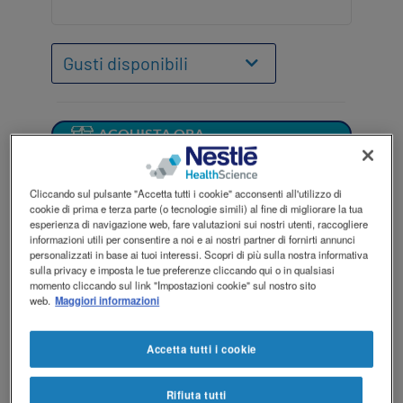
ISCRIVITI
ACQUISTA ORA
Contact
Nutritional Academy
revamp
Social
Contattaci
revamp
cambia tema
v2
ACQUISTA ORA
®
Resource
Refresh è un
alimento ai fini
Cliccando sul pulsante "Accetta tutti i cookie" acconsenti all'utilizzo di
medici speciali
, ipercalorico e
cookie di prima e terza parte (o tecnologie simili) al fine di migliorare la tua
normoproteico, pronto per l’uso, per la
esperienza di navigazione web, fare valutazioni sui nostri utenti, raccogliere
nutrizione orale di pazienti oncologici
informazioni utili per consentire a noi e ai nostri partner di fornirti annunci
personalizzati in base ai tuoi interessi. Scopri di più sulla nostra informativa
adulti con alterazioni del gusto associate
sulla privacy e imposta le tue preferenze cliccando qui o in qualsiasi
a radio o chemioterapia, malnutriti o a
momento cliccando sul link "Impostazioni cookie" sul nostro sito
web.
Maggiori informazioni
rischio di
.
malnutrizione
Questo
integratore per pazienti
Accetta tutti i cookie
oncologici
fornisce una sensazione di
freschezza e gradevolezza al palato che lo
Rifiuta tutti